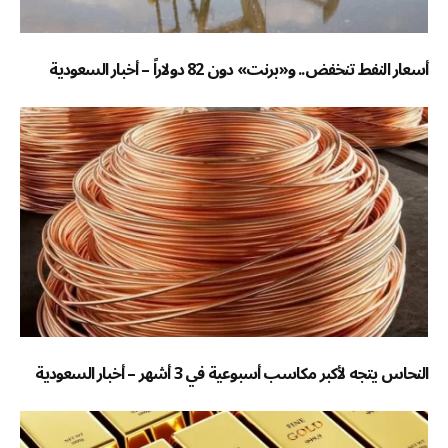
أسعار النفط تنخفض.. و«برنت» دون 82 دولاراً – أخبار السعودية
النحاس يتجه لأكبر مكاسب أسبوعية في 3 أشهر – أخبار السعودية