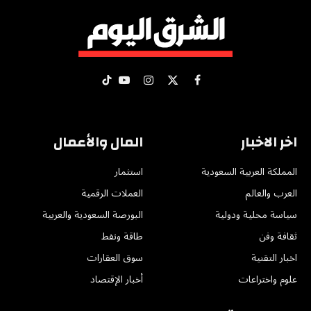
X
فيسبوك
الانستغرام
يوتيوب
تيكتوك
(Twitter)
اخر الاخبار
المال والأعمال
المملكة العربية السعودية
استثمار
العرب والعالم
العملات الرقمية
سياسة محلية ودولية
البورصة السعودية والعربية
ثقافة وفن
طاقة ونفط
اخبار التقنية
سوق العقارات
علوم واختراعات
أخبار الإقتصاد