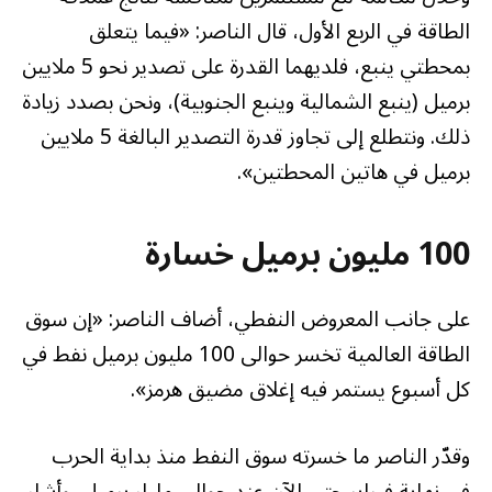
الطاقة في الربع الأول، قال الناصر: «فيما يتعلق
بمحطتي ينبع، فلديهما القدرة على تصدير نحو 5 ملايين
برميل (ينبع الشمالية وينبع الجنوبية)، ونحن بصدد زيادة
ذلك. ونتطلع إلى تجاوز قدرة التصدير البالغة 5 ملايين
برميل في هاتين المحطتين».
100 مليون برميل خسارة
على جانب المعروض النفطي، أضاف الناصر: «إن سوق
الطاقة العالمية تخسر حوالى 100 مليون برميل نفط في
كل أسبوع يستمر فيه إغلاق مضيق هرمز».
وقدّر الناصر ما خسرته سوق النفط منذ بداية الحرب
في نهاية فبراير حتى الآن عند حوالى مليار برميل، وأشار