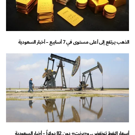
الذهب يرتفع إلى أعلى مستوى في 7 أسابيع – أخبار السعودية
أسعار النفط تنخفض.. و«برنت» دون 82 دولاراً – أخبار السعودية