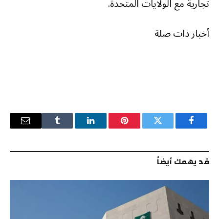
تجارية مع الولايات المتحدة.
أخبار ذات صلة
فيسبوك
تويتر
بينتيريست
لينكدإن
Tumblr
البريد
الإلكترو
قد يهمك أيضاً