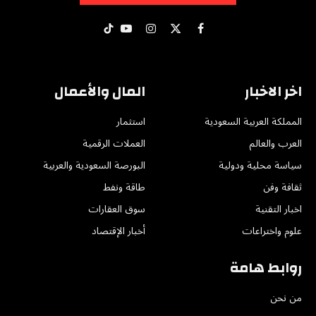
X
فيسبوك
الانستغرام
يوتيوب
تيكتوك
(Twitter)
اخر الاخبار
المال والأعمال
المملكة العربية السعودية
استثمار
العرب والعالم
العملات الرقمية
سياسة محلية ودولية
البورصة السعودية والعربية
ثقافة وفن
طاقة ونفط
اخبار التقنية
سوق العقارات
علوم واختراعات
أخبار الإقتصاد
روابط هامة
من نحن