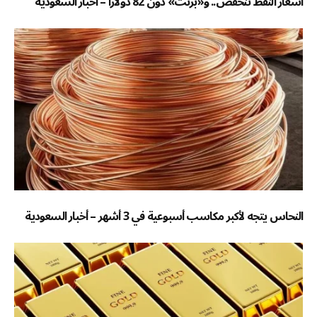
أسعار النفط تنخفض.. و«برنت» دون 82 دولاراً – أخبار السعودية
النحاس يتجه لأكبر مكاسب أسبوعية في 3 أشهر – أخبار السعودية