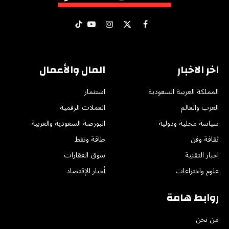
X
فيسبوك
الانستغرام
يوتيوب
تيكتوك
(Twitter)
اخر الاخبار
المال والأعمال
المملكة العربية السعودية
استثمار
العرب والعالم
العملات الرقمية
سياسة محلية ودولية
البورصة السعودية والعربية
ثقافة وفن
طاقة ونفط
اخبار التقنية
سوق العقارات
علوم واختراعات
أخبار الإقتصاد
روابط هامة
من نحن