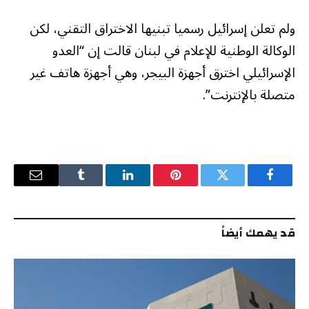
ولم تعلن إسرائيل رسميا تبنيها الاختراق التقني، لكن
الوكالة الوطنية للإعلام في لبنان قالت إن “العدو
الإسرائيلي اخترق أجهزة البيجر، وهي أجهزة هاتف غير
متصلة بالإنترنت”.
فيسبوك
تويتر
بينتيريست
لينكدإن
Tumblr
البريد
الإلكترو
قد يهمك أيضاً