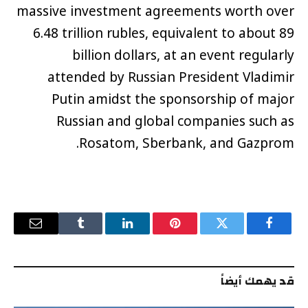
massive investment agreements worth over
6.48 trillion rubles, equivalent to about 89
billion dollars, at an event regularly
attended by Russian President Vladimir
Putin amidst the sponsorship of major
Russian and global companies such as
Rosatom, Sberbank, and Gazprom.
فيسبوك
تويتر
بينتيريست
لينكدإن
Tumblr
البريد
الإلكترو
قد يهمك أيضاً