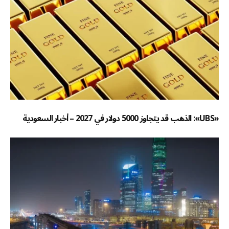
«UBS»: الذهب قد يتجاوز 5000 دولار في 2027 – أخبار السعودية