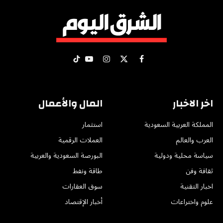
X
فيسبوك
الانستغرام
يوتيوب
تيكتوك
(Twitter)
اخر الاخبار
المال والأعمال
المملكة العربية السعودية
استثمار
العرب والعالم
العملات الرقمية
سياسة محلية ودولية
البورصة السعودية والعربية
ثقافة وفن
طاقة ونفط
اخبار التقنية
سوق العقارات
علوم واختراعات
أخبار الإقتصاد