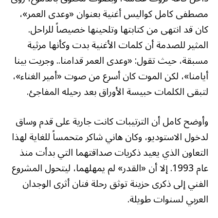
مصطفى كامل كواليس أغنية بعنوان «وعدى العمر»،
كان قد انتهى من كتابتها وتلحينها خصيصاً للراحل.
المثير للصدمة أن كلمات الأغنية بدت وكأنها مرثية
مسبقة، حيث تقول: «وعدى العمر قدامنا.. وجريت بينا
أيامنا»، لكن الموت كان أسرع من صوت «أمير الغناء»،
لتبقى الكلمات حبيسة الأوراق بعد رحيله المفاجئ.
وأوضح كامل أن الترتيبات كانت جارية على قدم وساق
لدخول الاستوديو، وكان هاني شاكر متحمساً للغاية لهذا
التعاون الذي يعيد ذكريات صداقتهما التي بدأت منذ
عام 1993. إلا أن «القدر» لم يمهلهما، ليتحول المشروع
الفني إلى ذكرى حزينة توثق رحلة فنان أثرى الوجدان
العربي لسنوات طويلة.