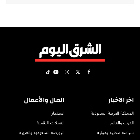
X
فيسبوك
الانستغرام
يوتيوب
تيكتوك
(Twitter)
اخر الاخبار
المال والأعمال
المملكة العربية السعودية
استثمار
العرب والعالم
العملات الرقمية
سياسة محلية ودولية
البورصة السعودية والعربية