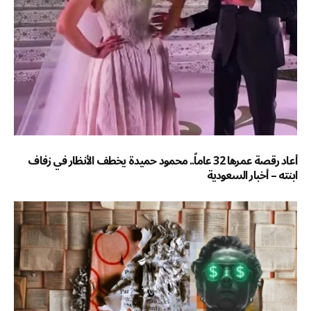
أعاد رقصة عمرها 32 عاماً.. محمود حميدة يخطف الأنظار في زفاف
ابنته – أخبار السعودية