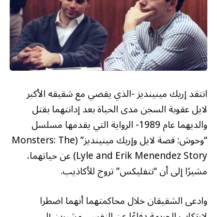
انتقد إريك مينينديز -الذي يقضي مع شقيقه الأكبر
لايل عقوبة السجن مدى الحياة بعد إدانتهما بقتل
والديهما عام 1989- الرواية التي يقدمها مسلسل
“وحوش: قصة لايل وإريك مينينديز” (Monsters: The
Lyle and Erik Menendez Story) عن حياتهما،
مشيرًا إلى أن “نتفليكس” تروج للأكاذيب.
وادعى الشقيقان خلال محاكمتهما أنهما اضطرا
لارتكاب الجريمة دفاعًا عن النفس، مشيرين إلى