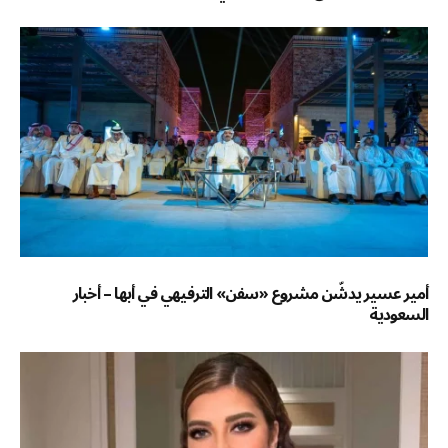
أمير عسير يدشّن مشروع «سفن» الترفيهي في أبها – أخبار
السعودية