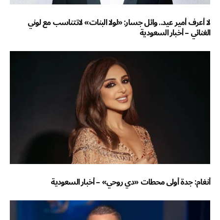
لا أعرف أمير عيد.. وائل جسار: «لولا البنات» لاتتناسب مع لوني
الغنائي – أخبار السعودية
أنغام: جدة أولى محطات «دي روحي» – أخبار السعودية