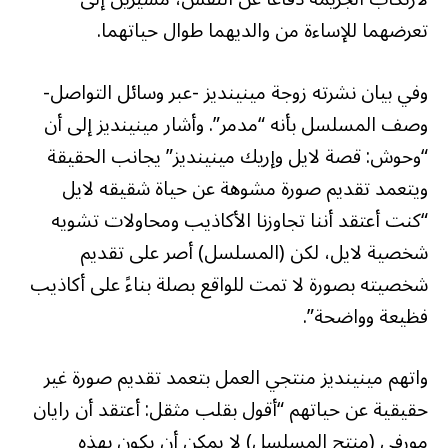
تعرضهما للإساءة من والديهما طوال حياتهما.
وفي بيان نشرته زوجة مينينديز -عبر وسائل التواصل-
وصف المسلسل بأنه “مدمر”. وأشار مينينديز إلى أن
“وحوش: قصة لايل وإريك مينينديز” يجانب الحقيقة
ويتعمد تقديم صورة مشوهة عن حياة شقيقه لايل
“كنت أعتقد أننا تجاوزنا الأكاذيب ومحاولات تشويه
شخصية لايل، لكن (المسلسل) أصر على تقديم
شخصيته بصورة لا تمت للواقع بصلة بناءً على أكاذيب
فظيعة وواضحة”.
واتهم مينينديز منتجي العمل بتعمد تقديم صورة غير
حقيقية عن حياتهم “أقول بقلب مثقل: أعتقد أن رايان
مورفي (منتج المسلسل) لا يمكن أن يكون بهذه