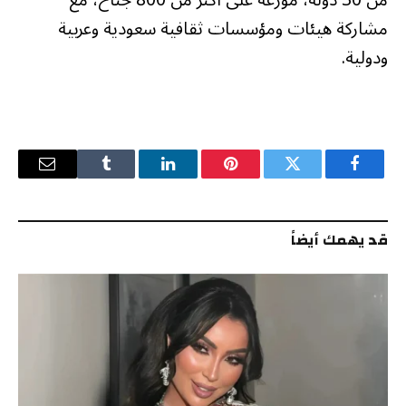
من 30 دولة، موزعة على أكثر من 800 جناح، مع
مشاركة هيئات ومؤسسات ثقافية سعودية وعربية
ودولية.
فيسبوك
تويتر
بينتيريست
لينكدإن
Tumblr
البريد
الإلكترو
قد يهمك أيضاً