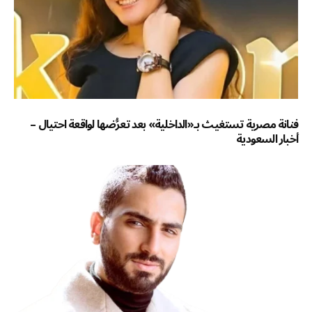
فنانة مصرية تستغيث بـ«الداخلية» بعد تعرُّضها لواقعة احتيال –
أخبار السعودية