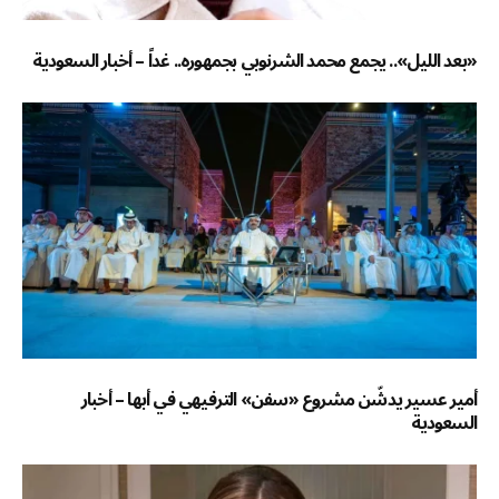
«بعد الليل».. يجمع محمد الشرنوبي بجمهوره.. غداً – أخبار السعودية
أمير عسير يدشّن مشروع «سفن» الترفيهي في أبها – أخبار
السعودية