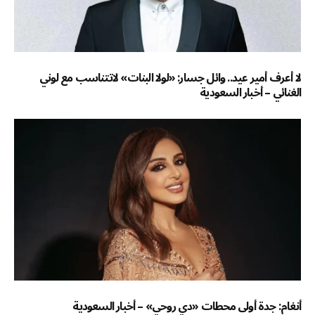
لا أعرف أمير عيد.. وائل جسار: «لولا البنات» لاتتناسب مع لوني
الغنائي – أخبار السعودية
أنغام: جدة أولى محطات «دي روحي» – أخبار السعودية