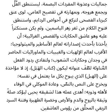
جماليات وعذوبة المفردات البصمة، ليستنطق الفُلّ
ويجمع هروجه، وبمهارته في تفصيح العامي، لوى عنق
كبرياء الفصحى لتركع في أحواض الردايم، واستنطق
فتوح الكلام من ثغر زهر الياسمين، ولم يكن مستكثراً
عليه وهو عاشق الحكايات والقصص الغرائبية؛ أن
يأخذنا بأحدث إصداراته لعالم الأساطير والميثولوجيا؛
الأقرب لعالم الإلهيات والغيبيات والماورائيات الحاضر
في وجدان وحكايات الشعوب؛ ولتفادي ردود الفعل
المُناوئة لطّفَ عنوانه ليكون (كتاب الهَبَل)، إذ لا مؤاخذة
على (الهبل) الذي يبوح بكل ما يعتمل في نفسه؛
ويخرج على النص بالنصّ، وعادة الموكلي في الوفاء
لأهله وذويه؛ أهدى عمله هذا لشقيقه يحيى ليؤكد صلةً
وثيقة بالروح والدم والأرض وخضرة الظهيرة وفتنة السرد
الريفي المحلّق من رؤوس العاشقين.