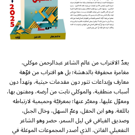
يعدّ الاقتراب من عالم الشاعر عبدالرحمن موكلي،
مغامرة محفوفة بالدهشة؛ بل هو اقتراب من فوّهة
معارف وإبداعات تثور دون مقدمات حيثية، وتهدأ دون
أسباب منطقية، والموكلي نابت من أرضه، ومفتون بها،
ومعوّل عليها، ومعبّر عنها؛ بمعرفيّة وحميمية لارتباطه
باللغة. وهو ابن الحقل، وعمّ السهل، وخال الجبل،
وصديق الفيافي في ليل السمر، حضر وهو الشاعر
التفعيلي الفاتن، الذي أصدر المجموعات الموغلة في