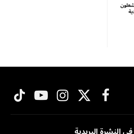
نغام.. 7 نجوم يشعلون
ية
فيسبوك
X
الانستغرام
يوتيوب
تيكتوك
(Twitter)
ي النشرة البريدية