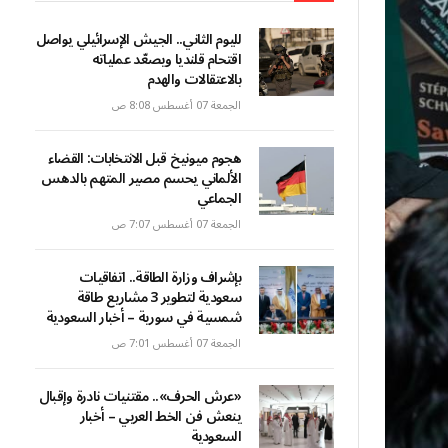
لليوم الثاني.. الجيش الإسرائيلي يواصل
اقتحام قلنديا ويصعّد عملياته
بالاعتقالات والهدم
الجمعة 07 أغسطس 8:08 ص
هجوم ميونيخ قبل الانتخابات: القضاء
الألماني يحسم مصير المتهم بالدهس
الجماعي
الجمعة 07 أغسطس 7:07 ص
بإشراف وزارة الطاقة.. اتفاقيات
سعودية لتطوير 3 مشاريع طاقة
شمسية في سورية – أخبار السعودية
الجمعة 07 أغسطس 7:01 ص
«عرش الحرف».. مقتنيات نادرة وإقبال
ينعش فن الخط العربي – أخبار
السعودية