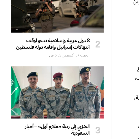
ين
8 دول عربية وإسلامية تدعو لوقف
انتهاكات إسرائيل وإقامة دولة فلسطين
الجمعة 07 أغسطس 5:05 ص
،
وطنية،
العنزي إلى رتبة «ملازم أول» – أخبار
السعودية