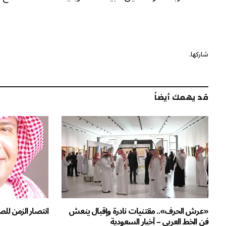
شاركها.
قد يهمك أيضاً
«عرش الحرف».. مقتنيات نادرة وإقبال ينعش
انتصار الزمن للص
فن الخط العربي – أخبار السعودية