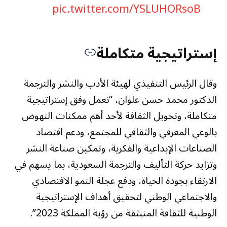
pic.twitter.com/YSLUHORsoB
— معرض الرياض الدولي للكتاب
إستراتيجية متكاملة
September 26,
(@RyBookFair)
وقال الرئيس التنفيذي لهيئة الأدب والنشر والترجمة
2024
الدكتور محمد حسن علوان، “نعمل وفق إستراتيجية
متكاملة، وتحويل الثقافة لأحد أهم ممكنات النهوض
بالوعي المعرفي والثقافي للمجتمع، ودعم اقتصاد
الصناعات الإبداعية والفكرية، وتمكين صناعة النشر
وتزايد حركة التأليف والترجمة السعودية، بما يسهم في
الارتقاء بجودة الحياة، ودفع عجلة النمو الاقتصادي
والاجتماعي الوطني لتحقيق أهداف الإستراتيجية
الوطنية للثقافة المنبثقة من رؤية المملكة 2023”.