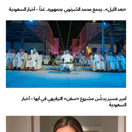
«بعد الليل».. يجمع محمد الشرنوبي بجمهوره.. غداً – أخبار السعودية
أمير عسير يدشّن مشروع «سفن» الترفيهي في أبها – أخبار
السعودية