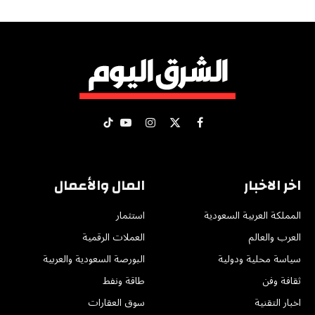
X
فيسبوك
الانستغرام
يوتيوب
تيكتوك
(Twitter)
اخر الاخبار
المال والأعمال
المملكة العربية السعودية
استثمار
العرب والعالم
العملات الرقمية
سياسة محلية ودولية
البورصة السعودية والعربية
ثقافة وفن
طاقة ونفط
اخبار التقنية
سوق العقارات