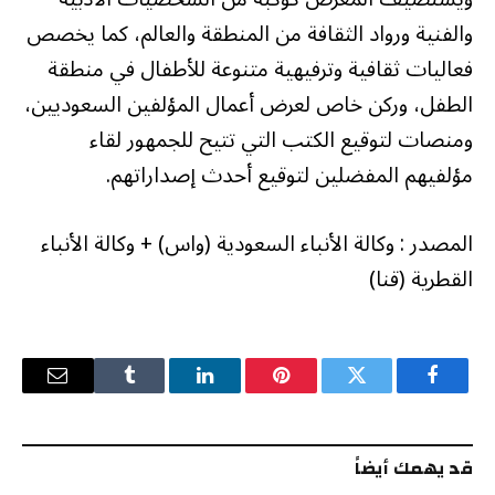
والفنية ورواد الثقافة من المنطقة والعالم، كما يخصص
فعاليات ثقافية وترفيهية متنوعة للأطفال في منطقة
الطفل، وركن خاص لعرض أعمال المؤلفين السعوديين،
ومنصات لتوقيع الكتب التي تتيح للجمهور لقاء
مؤلفيهم المفضلين لتوقيع أحدث إصداراتهم.
المصدر : وكالة الأنباء السعودية (واس) + وكالة الأنباء
القطرية (قنا)
فيسبوك
تويتر
بينتيريست
لينكدإن
Tumblr
البريد
الإلكترو
قد يهمك أيضاً