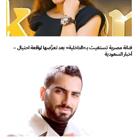
فنانة مصرية تستغيث بـ«الداخلية» بعد تعرُّضها لواقعة احتيال –
أخبار السعودية