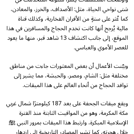
شتى نواحي الحياة، مثل: الأصداف، والخرز، والمعادن،
كما عُثر على ستةٍ من الأفران الفخارية، وكذلك قناة
مائية يُرجح أنها كانت تخدم الحجاج والمسافرين في هذا
الموقع، إلى جانب اكتشاف 13 شاهد قبر، منها ما يعود
للعصر الأموي والعباسي.
وبيّنت الأعمال أن بعض المعثورات جاءت من مناطق
مختلفة مثل: الشام، ومصر، والحبشة، مما يشير إلى
توافد الحجاج من أنحاء العالم على هذا الميقات.
ويقع ميقات الجحفة على بعد 187 كيلومترًا شمال غربي
مكة المكرمة، وهو من المواقيت الثابتة منذ الفترة
الإسلامية المبكرة، وارتبط هذا الميقات بمرور النبي ﷺ
خلال هجرته، كما تشير المصادر التاريخية إلى ازدهار