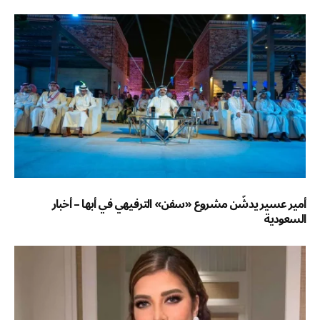
أمير عسير يدشّن مشروع «سفن» الترفيهي في أبها – أخبار
السعودية