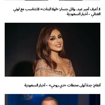
لا أعرف أمير عيد.. وائل جسار: «لولا البنات» لاتتناسب مع لوني
الغنائي – أخبار السعودية
أنغام: جدة أولى محطات «دي روحي» – أخبار السعودية