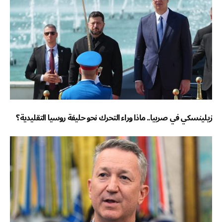
زيلينسكي في صربيا.. ماذا وراء التحرك نحو حليفة روسيا التقليدية؟