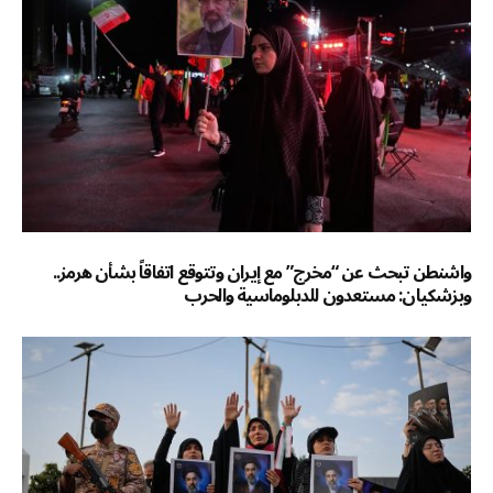
واشنطن تبحث عن “مخرج” مع إيران وتتوقع اتفاقاً بشأن هرمز..
وبزشكيان: مستعدون للدبلوماسية والحرب