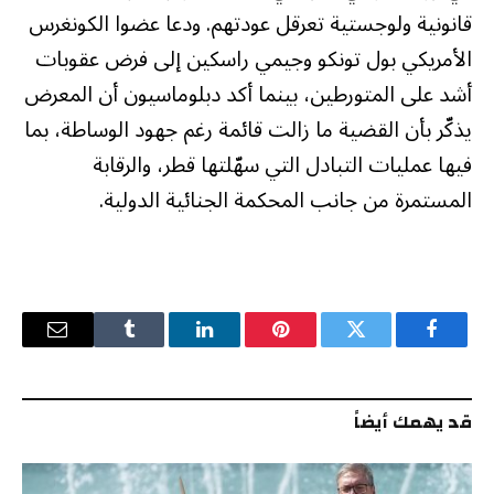
قانونية ولوجستية تعرقل عودتهم. ودعا عضوا الكونغرس
الأمريكي بول تونكو وجيمي راسكين إلى فرض عقوبات
أشد على المتورطين، بينما أكد دبلوماسيون أن المعرض
يذكّر بأن القضية ما زالت قائمة رغم جهود الوساطة، بما
فيها عمليات التبادل التي سهّلتها قطر، والرقابة
المستمرة من جانب المحكمة الجنائية الدولية.
فيسبوك
تويتر
بينتيريست
لينكدإن
Tumblr
البريد
الإلكترو
قد يهمك أيضاً