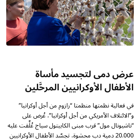
عرض دمى لتجسيد مأساة
الأطفال الأوكرانيين المرحَّلين
في فعالية نظمتها منظمتا “رازوم من أجل أوكرانيا”
و”الائتلاف الأمريكي من أجل أوكرانيا”، عُرض على
“ناشيونال مول” قرب مبنى الكابيتول سياج عُلِّقت عليه
20.000 دمية دب محشوة، تجسّد الأطفال الأوكرانيين