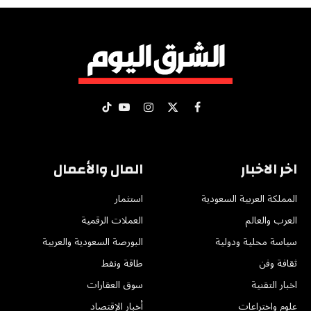
X
فيسبوك
الانستغرام
يوتيوب
تيكتوك
(Twitter)
اخر الاخبار
المال والأعمال
المملكة العربية السعودية
استثمار
العرب والعالم
العملات الرقمية
سياسة محلية ودولية
البورصة السعودية والعربية
ثقافة وفن
طاقة ونفط
اخبار التقنية
سوق العقارات
علوم واختراعات
أخبار الإقتصاد