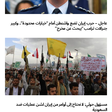
عاجل. – حرب إيران تضع واشنطن أمام “خيارات محدودة”.. وكبير
جنرالات ترامب “يبحث عن مخرج”
مسؤول حوثي: لا نحتاج إلى أوامر من إيران لشن عمليات ضد
السعودية