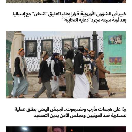
خبير في الشؤون الأوروبية: قرار إيطاليا تعليق “شنغن” مع إسبانيا
بعد أزمة سبتة مجرد “دعاية انتخابية”
ردًا على هجمات مأرب وحضرموت.. الجيش اليمني يطلق عملية
عسكرية ضد الحوثيين ومجلس الأمن يدين التصعيد