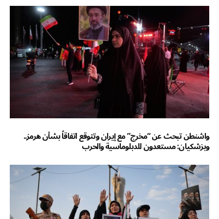
واشنطن تبحث عن “مخرج” مع إيران وتتوقع اتفاقاً بشأن هرمز..
وبزشكيان: مستعدون للدبلوماسية والحرب