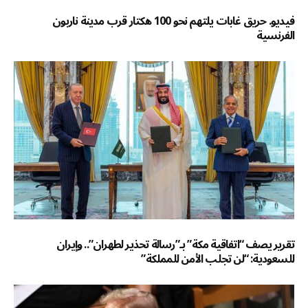
فيديو. حريق غابات يلتهم نحو 100 هكتار قرب مدينة ناربون
الفرنسية
تقرير يصف “اتفاقية مكة” بـ”رسالة تحذير لطهران”.. وإيران
للسعودية: “لن تجلب الأمن للمملكة”