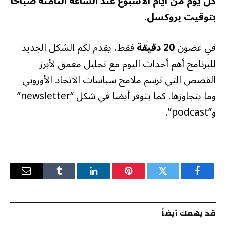
كل يوم من أيام الأسبوع عند الساعة الثامنة صباحا
بتوقيت بروكسل.
في غضون
20 دقيقة
فقط، يقدم لكم الشكل الجديد
للبرنامج أهم أحداث اليوم مع تحليل معمق لأبرز
القصص التي ترسم ملامح سياسات الاتحاد الأوروبي
وما يتجاوزها. كما يتوفر أيضا في شكل “newsletter”
و”podcast”.
فيسبوك
تويتر
بينتيريست
لينكدإن
Tumblr
البريد
الإلكترو
قد يهمك أيضاً