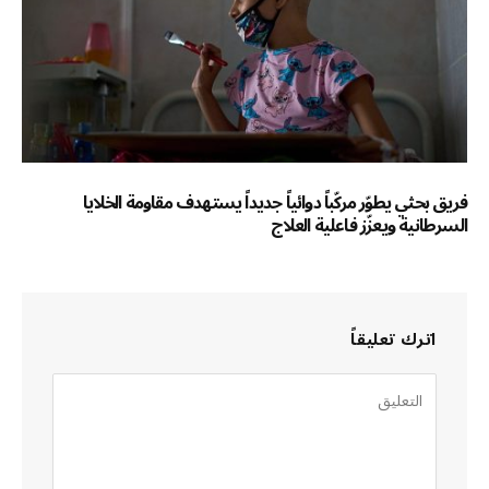
فريق بحثي يطوّر مركّباً دوائياً جديداً يستهدف مقاومة الخلايا
السرطانية ويعزّز فاعلية العلاج
اترك تعليقاً