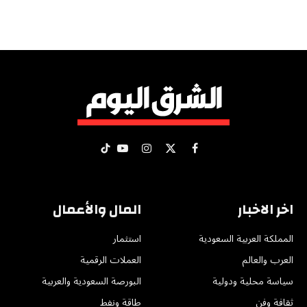
X
فيسبوك
الانستغرام
يوتيوب
تيكتوك
(Twitter)
اخر الاخبار
المال والأعمال
المملكة العربية السعودية
استثمار
العرب والعالم
العملات الرقمية
سياسة محلية ودولية
البورصة السعودية والعربية
ثقافة وفن
طاقة ونفط