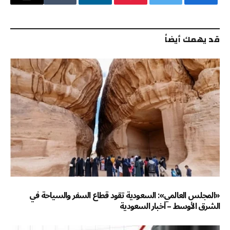
فيسبوك
تويتر
بينتيريست
لينكدإن
Tumblr
البريد
الإلكترو
قد يهمك أيضاً
«المجلس العالمي»: السعودية تقود قطاع السفر والسياحة في
الشرق الأوسط – أخبار السعودية