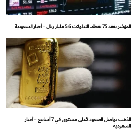
المؤشر يفقد 75 نقطة.. التداولات 5.6 مليار ريال – أخبار السعودية
الذهب يواصل الصعود لأعلى مستوى في 7 أسابيع – أخبار
السعودية