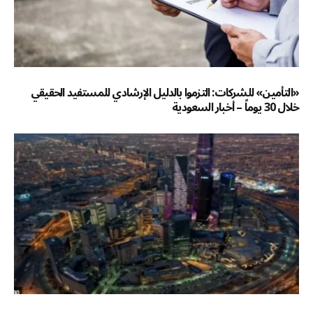
«التأمين» للشركات: التزموا بالدليل الإرشادي للمستفيد الحقيقي
خلال 30 يوماً – أخبار السعودية