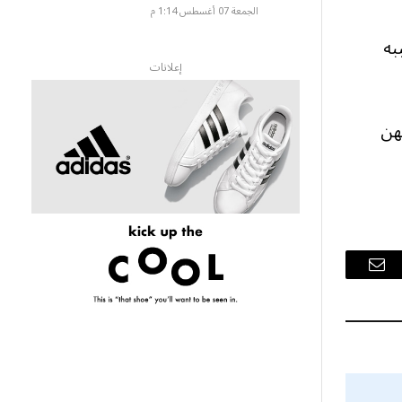
الجمعة 07 أغسطس 1:14 م
به
إعلانات
هن
البريد
الإلكتروني