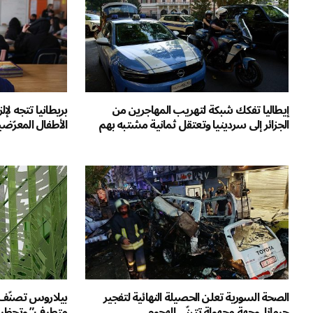
إيطاليا تفكك شبكة لتهريب المهاجرين من
بريطانيا تتجه لإل
الجزائر إلى سردينيا وتعتقل ثمانية مشتبه بهم
الأطفال المعرّضي
الصحة السورية تعلن الحصيلة النهائية لتفجير
بيلاروس تصنّف م
جرمانا..وجهة مجهولة تتبنّى الهجوم
متطرف” وتحظر ا