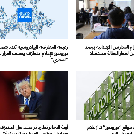
زام المدارس الابتدائية برصد
زعيمة المعارضة البيلاروسية تندد بت
ن لخطر البطالة مستقبلاً
يورونيوز كإعلام متطرّف وتصف القرار بـ
“المخزي”
وقع “يورونيوز” كـ “إعلام
أزمة الذخائر تطارد ترامب.. هل استنز
لوصول إليه
مع إيران مخزون الصواريخ الأمريكية؟