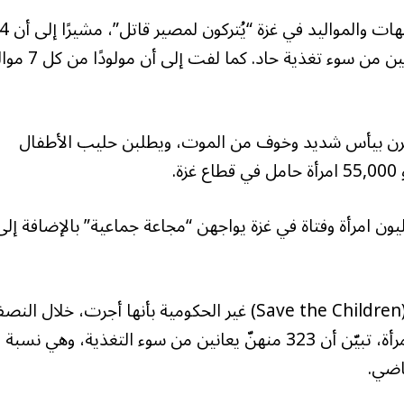
وقد حذّر صندوق الأمم المتحدة للسكان من أن الأمّهات والمواليد في غزة “يُتركون لمصير قاتل”، مشيرًا
من كل 10 نساء حوامل أو مرضعات (أي 43%) يعانين من سوء تغذية حا
ن بيأس شديد وخوف من الموت، ويطلبن حليب الأطفال
.
يون امرأة وفتاة في غزة يواجهن “مجاعة جماعية” بالإضافة إلى
وفي السياق ذاته، أفادت منظمة “أنقذوا الأطفال” (Save the Children) غير الحكومية بأنها أجرت، خلال 
الأول من شهر يوليو/تموز، فحوصات شملت 747 امرأة، تبيّن أن 323 منهنّ يعانين من سوء التغذية، وهي نسبة
اضي.