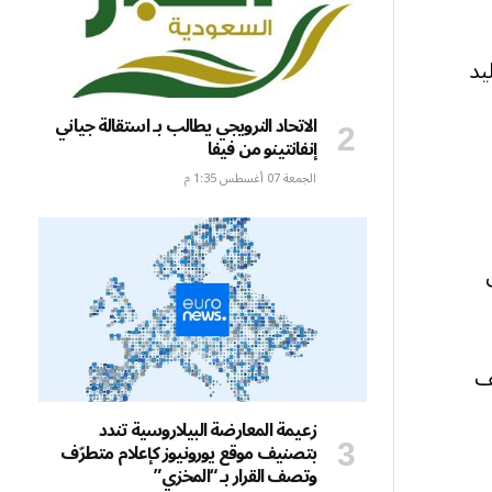
 إلى أن 4
د. كما لفت إلى أن مولودًا من كل 7 مواليد
الاتحاد النرويجي يطالب بـ استقالة جياني
إنفانتينو من فيفا
الجمعة 07 أغسطس 1:35 م
النصف
زعيمة المعارضة البيلاروسية تندد
بتصنيف موقع يورونيوز كإعلام متطرّف
وتصف القرار بـ “المخزي”