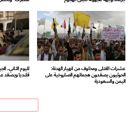
عشرات القتلى ومخاوف من انهيار الهدنة:
لليوم الثاني.. ا
الحوثيون يصعّدون هجماتهم الصاروخية على
قلنديا ويصعّد عم
اليمن والسعودية