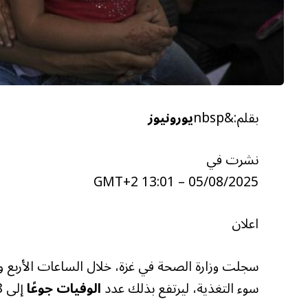
بقلم:&nbsp
يورونيوز
نشرت في
05/08/2025 – 13:01 GMT+2
اعلان
سوء التغذية، ليرتفع بذلك عدد
الوفيات جوعًا
إلى 188، بينهم 94 طفلًا.