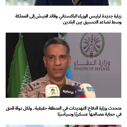
زيارة جديدة لرئيس الوزراء الباكستاني وقائد الجيش إلى المملكة
وسط تصاعد التنسيق بين البلدين
متحدث وزارة الدفاع: التهديدات في المنطقة حقيقية.. ولكل دولة الحق
في حماية مصالحها عسكريًا وسياسيًا