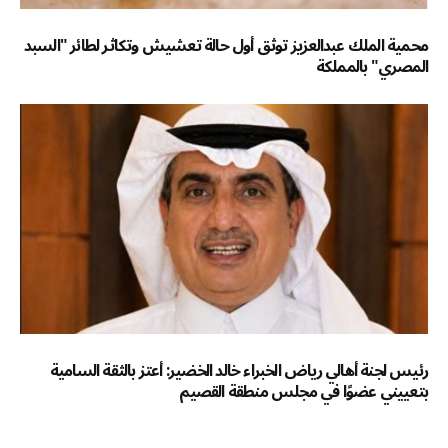
محمية الملك عبدالعزيز توثق أول حالة تعشيش وتكاثر لطائر "السبد
المصري" بالمملكة
رئيس لجنة أهالي رياض الخبراء خالد الخضير: أعتز بالثقة السامية
بتعييني عضوًا في مجلس منطقة القصيم