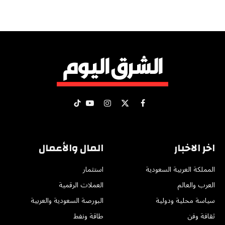
X
فيسبوك
الانستغرام
يوتيوب
تيكتوك
(Twitter)
اخر الاخبار
المال والأعمال
المملكة العربية السعودية
استثمار
العرب والعالم
العملات الرقمية
سياسة محلية ودولية
البورصة السعودية والعربية
ثقافة وفن
طاقة ونفط