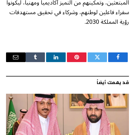
المبتعثين، وتمكينهم من التميز أكاديمياً ومهنياً، ليكونوا
سفراء فاعلين لوطنهم، وشركاء في تحقيق مستهدفات
رؤية المملكة 2030.
فيسبوك
تويتر
بينتيريست
لينكدإن
Tumblr
البريد
الإلكترو
قد يهمك أيضاً