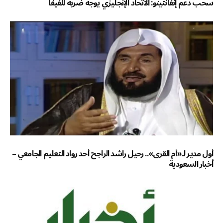
سحب دعم إنفانتينو: الاتحاد الإنجليزي يوجه ضربة للفيفا
أول مدير لـ«أم القرى».. رحيل راشد الراجح أحد رواد التعليم الجامعي –
أخبار السعودية