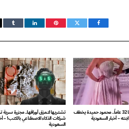
فيسبوك
تويتر
بينتيريست
لينكدإن
Tumblr
أعاد رقصة عمرها 32 عاماً.. محمود حميدة يخطف
تشتريها لتمزق أوراقها.. مجزرة سرية تر
بنته – أخبار السعودية
شركات الذكاء الاصطناعي بالكتب! – أخب
السعودية