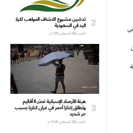
تدشين مشروع اكتشاف المواهب لكرة
اليد في السعودية
تي
السبت 08 أغسطس 1:00 م
ة
هيئة الأرصاد الإسبانية تحذر 6 أقاليم
وتطلق إنذارا أحمر في غران كناريا بسبب
حر شديد
السبت 08 أغسطس 12:41 م