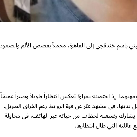
لفلسطيني باسم خندقجي إلى القاهرة، محملاً بقصص الألم والصمود،
هيهما، إذ احتضنه بحرارة تعكس انتظاراً طويلاً وصبراً عميقاً،
 يديها، في مشهد عبّر عن قوة الروابط رغم الفراق الطويل.
 يشارك رضيعته لحظات من حياته عبر الهاتف، في محاولة
ائلته التي طال انتظارها.