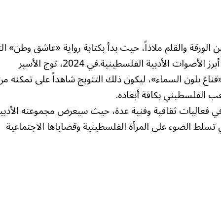
ي السجن من الورقة والقلم ملاذاً، حيث بدأ بكتابة رواية «عاشق وطن» ال
كانت بذرة أعماله الأدبية اللاحقة، ليصبح لاحقاً أحد أبرز الأصوات الأدبية الفلسطينية.في 2024، توج الأسير
 «قناع بلون السماء»، ليكون ذلك التتويج شاهداً على تمكنه من
عب الفلسطيني بكافة أبعاده.
في فعاليات ثقافية وفنية عدة، حيث سيعرض مجموعته الأدبي
ي تسلط الضوء على المرأة الفلسطينية وقضاياها الاجتماعية