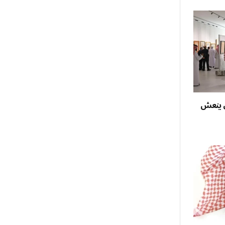
ل ينعش