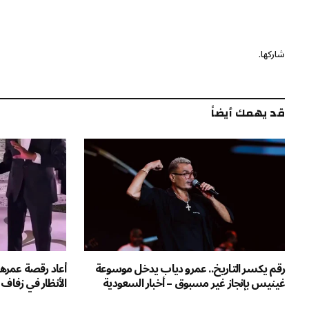
شاركها.
قد يهمك أيضاً
رقم يكسر التاريخ.. عمرو دياب يدخل موسوعة
غينيس بإنجاز غير مسبوق – أخبار السعودية
الأنظار في زفاف ا