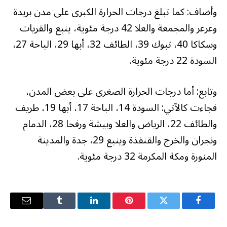
وأضاف: كما تبلغ درجات الحرارة الكبرى على مدن بريدة
وعرعر والمجمعة والعلا 42 درجة مئوية، ينبع والقريات
وسكاكا 40، تبوك 39، الطائف 32، أبها 29، الباحة 27،
السودة 22 درجة مئوية.
وتابع: أما درجات الحرارة الصغرى على بعض المدن،
فجاءت كالآتي: السودة 14، الباحة 17، أبها 19، طريف
والطائف 22، الرياض والعلا وبيشة ورفحا 28، الدمام
ونجران والخرج والقنفذة وينبع 29، جدة والمدينة
المنورة ومكة المكرمة 32 درجة مئوية.
فيسبوك
تويتر
بينتيريست
لينكدإن
Tumblr
البريد
الإلكترو