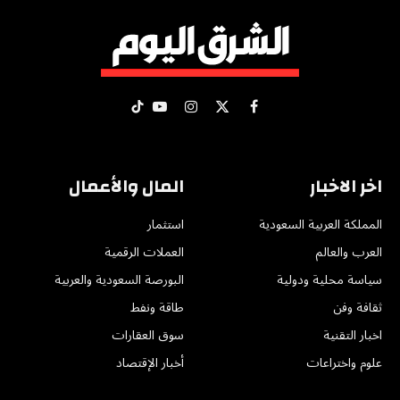
X
فيسبوك
الانستغرام
يوتيوب
تيكتوك
(Twitter)
اخر الاخبار
المال والأعمال
المملكة العربية السعودية
استثمار
العرب والعالم
العملات الرقمية
سياسة محلية ودولية
البورصة السعودية والعربية
ثقافة وفن
طاقة ونفط
اخبار التقنية
سوق العقارات
علوم واختراعات
أخبار الإقتصاد