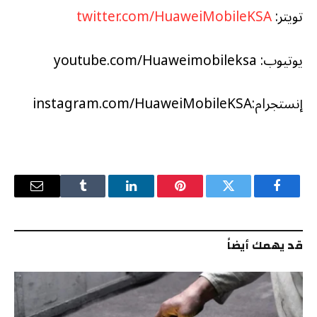
تويتر:
twitter.com/HuaweiMobileKSA
يوتيوب: youtube.com/Huaweimobileksa
إنستجرام:instagram.com/HuaweiMobileKSA
فيسبوك
تويتر
بينتيريست
لينكدإن
Tumblr
البريد
الإلكترو
قد يهمك أيضاً