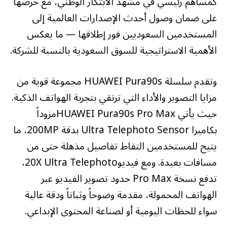
كمساهم رئيسي في مشهد الابتكار الوطني، مع حرصها
على ضمان وصول أحدث الإصدارات العالمية إلى
المستخدمين السعوديين فور إطلاقها — ما يعكس
الأهمية الاستراتيجية للسوق السعودية بالنسبة للشركة.
وتقدم سلسلة HUAWEI Pura90s مجموعة قوية من
مزايا التصوير والأداء التي ترتقي بتجربة الهواتف الذكية.
حيث يأتي HUAWEI Pura90s Pro Maxمزوداً
بكاميرا Ultra Telephoto Sensor بدقة 200MP، ما
يتيح للمستخدمين التقاط تفاصيل مذهلة حتى من
مسافات بعيدة. ومع فيديو20X Ultra Telephoto،
تدفع نسخة Pro Max حدود تصوير الفيديو عبر
الهواتف المحمولة، مقدمة وضوحاً وثباتاً ودقة عالية
سواء للحظات اليومية أو لصناعة المحتوى الإبداعي.