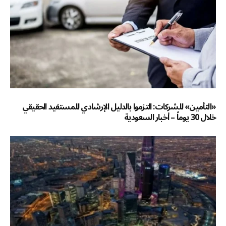
«التأمين» للشركات: التزموا بالدليل الإرشادي للمستفيد الحقيقي
خلال 30 يوماً – أخبار السعودية