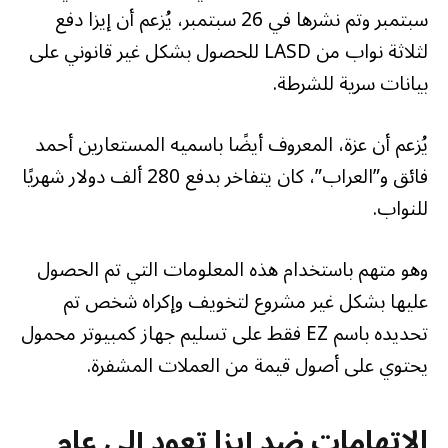
سبتمبر وتم نشرها في 26 سبتمبر، يُزعم أن إيزا دفع
لثلاثة نواب من LASD للحصول بشكل غير قانوني على
بيانات سرية للشرطة.
يُزعم أن عزة، المعروف أيضًا باسميه المستعارين أحمد
فائق و”العراب”، كان يتفاخر بدفع 280 ألف دولار شهريًا
للنواب.
وهو متهم باستخدام هذه المعلومات التي تم الحصول
عليها بشكل غير مشروع لتخويف وإكراه شخص تم
تحديده باسم EZ فقط على تسليم جهاز كمبيوتر محمول
يحتوي على أصول قيمة من العملات المشفرة.
الاتهامات ضد إيزا تعود إلى عام