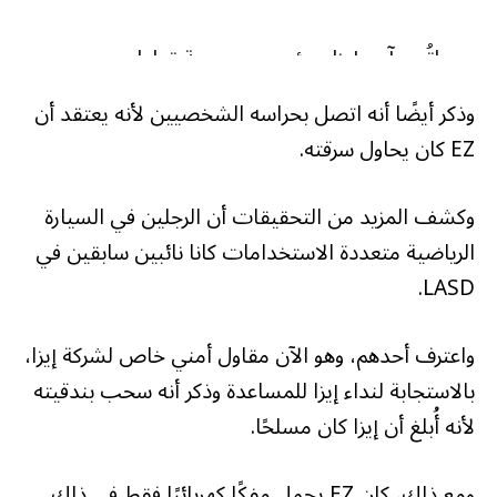
اتُهم آدم إيزا، مؤسس منصة تداول
العملات المشفرة Zort، بدفع أموال
وذكر أيضًا أنه اتصل بحراسه الشخصيين لأنه يعتقد أن
EZ كان يحاول سرقته.
لنواب في لوس أنجلوس مقابل الحصول
على معلومات حساسة. يُزعم أنه استخدم
وكشف المزيد من التحقيقات أن الرجلين في السيارة
الرياضية متعددة الاستخدامات كانا نائبين سابقين في
هذه البيانات لابتزاز الضحية لتسليم جهاز
LASD.
كمبيوتر محمول به عملات مشفرة. 😬…
واعترف أحدهم، وهو الآن مقاول أمني خاص لشركة إيزا،
pic.twitter.com/IoZKDXIiny
بالاستجابة لنداء إيزا للمساعدة وذكر أنه سحب بندقيته
لأنه أُبلغ أن إيزا كان مسلحًا.
– ريكاردز (@ Ricardswo)
27 سبتمبر
2024
ومع ذلك، كان EZ يحمل مفكًا كهربائيًا فقط في ذلك