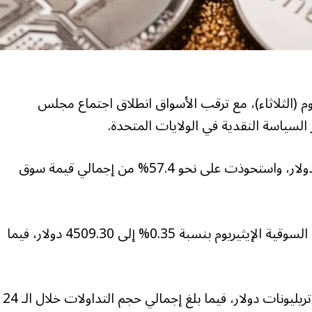
وم (الثلاثاء)، مع ترقب الأسواق انطلاق اجتماع مجلس
السياسة النقدية في الولايات المتحدة.
وصعدت البيتكوين بنسبة 0.3% عند 115645.98 دولار، واستحوذت على نحو 57.4% من إجمالي قيمة سوق
وزادت ثاني أكبر العملات المشفرة من حيث القيمة السوقية الإيثيريوم بنسبة 0.35% إلى 4509.30 دولار، فيما
وتبلغ القيمة السوقية العالمية للعملات المشفرة 4 تريليونات دولار، فيما بلغ إجمالي حجم التداولات خلال الـ 24