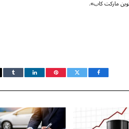
فيسبوك
تويتر
بينتيريست
لينكدإن
Tumblr