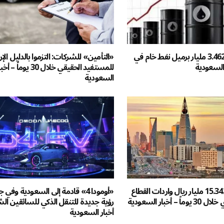
السعودية تنتج 3.462 مليار برميل نفط خام في
«التأمين» للشركات: التزموا بالدليل ال
للمستفيد الحقيقي خلال 30 يوماً – أ
السعودية
ارتفعت 58%.. 15.342 مليار ريال واردات القطاع
«أومودا 4» قادمة إلى السعودية وفي 
أخبار السعودية
رؤية جديدة للتنقل الذكي للسائقين ال
أخبار السعودية