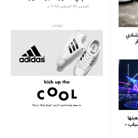
الخميس 06 أغسطس 11:53 م
إعلانات
إرشادي
خبار
جعبتها
شباب –