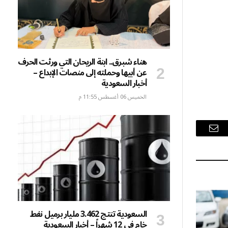
هناء شبرق.. ابنة الريحان التي ورثت الحرف
عن أبيها وحملته إلى منصات الإبداع –
أخبار السعودية
الخميس 06 أغسطس 11:55 م
البريد
الإلكتروني
السعودية تنتج 3.462 مليار برميل نفط
خام في 12 شهراً – أخبار السعودية